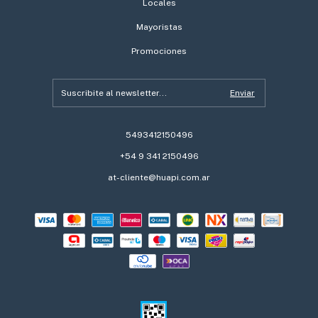
Locales
Mayoristas
Promociones
5493412150496
+54 9 341 2150496
at-cliente@huapi.com.ar