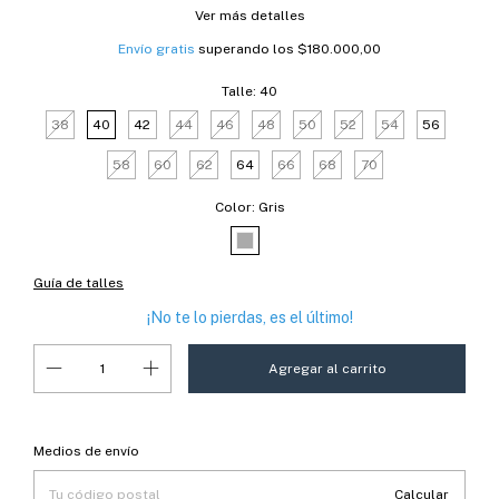
Ver más detalles
Envío gratis
superando los
$180.000,00
Talle:
40
38
40
42
44
46
48
50
52
54
56
58
60
62
64
66
68
70
Color:
Gris
Guía de talles
¡No te lo pierdas, es el último!
Entregas para el CP:
Cambiar CP
Medios de envío
Calcular