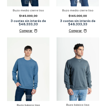
1
/
3
1
/
5
Buzo medio cierre liso
Buzo medio cierre liso
$145.000,00
$145.000,00
3
cuotas sin interés de
3
cuotas sin interés de
$48.333,33
$48.333,33
Comprar
Comprar
1
/
5
1
/
3
Buzo básico liso
Buzo básico liso