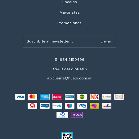
Locales
Mayoristas
Promociones
5493412150496
+54 9 341 2150496
at-cliente@huapi.com.ar