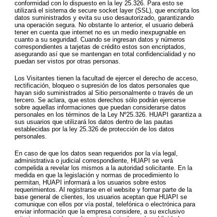
conformidad con lo dispuesto en la ley 25.326. Para esto se
utilizará el sistema de secure socket layer (SSL), que encripta los
datos suministrados y evita su uso desautorizado, garantizando
una operación segura. No obstante lo anterior, el usuario deberá
tener en cuenta que internet no es un medio inexpugnable en
cuanto a su seguridad. Cuando se ingresan datos y números
correspondientes a tarjetas de crédito estos son encriptados,
asegurando así que se mantengan en total confidencialidad y no
puedan ser vistos por otras personas.
Los Visitantes tienen la facultad de ejercer el derecho de acceso,
rectificación, bloqueo o supresión de los datos personales que
hayan sido suministrados al Sitio personalmente o través de un
tercero. Se aclara, que estos derechos sólo podrán ejercerse
sobre aquellas informaciones que puedan considerarse datos
personales en los términos de la Ley Nº25.326. HUAPI garantiza a
sus usuarios que utilizará los datos dentro de las pautas
establecidas por la ley 25.326 de protección de los datos
personales.
En caso de que los datos sean requeridos por la vía legal,
administrativa o judicial correspondiente, HUAPI se verá
compelida a revelar los mismos a la autoridad solicitante. En la
medida en que la legislación y normas de procedimiento lo
permitan, HUAPI informará a los usuarios sobre estos
requerimientos. Al registrarse en el website y formar parte de la
base general de clientes, los usuarios aceptan que HUAPI se
comunique con ellos por vía postal, telefónica o electrónica para
enviar información que la empresa considere, a su exclusivo