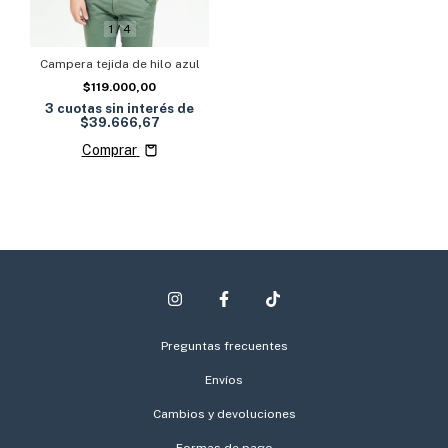
1
/
4
Campera tejida de hilo azul
$119.000,00
3
cuotas sin interés de
$39.666,67
Comprar
Preguntas frecuentes
Envíos
Cambios y devoluciones
Formas de pago