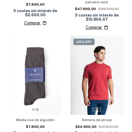
peruano azul
$7.800,00
$47.600,00
$68.000,00
3
cuotas sin interés de
$2.600,00
3
cuotas sin interés de
$15.866,67
Comprar
Comprar
40% OFF
1
/
4
1
/
2
Remera de jersey
Media lisa de algodón
$24.900,00
$41.500,00
$7.800,00