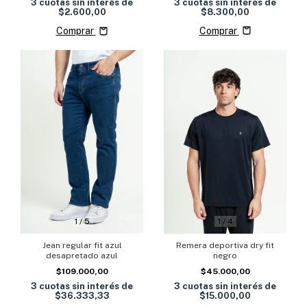
3
cuotas sin interés de
3
cuotas sin interés de
$8.300,00
$2.600,00
Comprar
Comprar
1
/
5
1
/
4
Jean regular fit azul
Remera deportiva dry fit
desapretado azul
negro
$109.000,00
$45.000,00
3
cuotas sin interés de
3
cuotas sin interés de
$36.333,33
$15.000,00