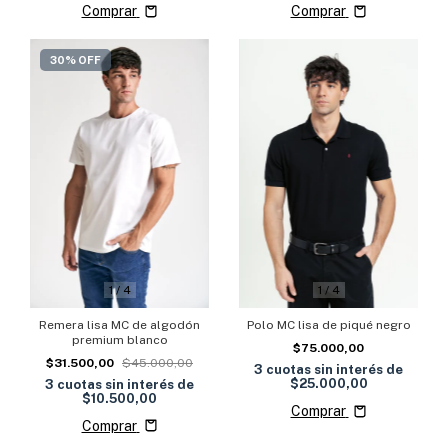
Comprar
Comprar
30% OFF
1
/
4
1
/
4
Remera lisa MC de algodón
Polo MC lisa de piqué negro
premium blanco
$75.000,00
$31.500,00
$45.000,00
3
cuotas sin interés de
$25.000,00
3
cuotas sin interés de
$10.500,00
Comprar
Comprar