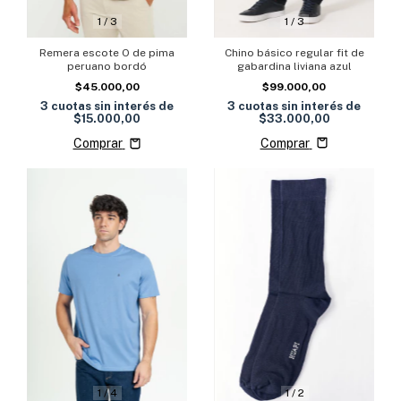
1
/
3
1
/
3
Chino básico regular fit de
Remera escote O de pima
gabardina liviana azul
peruano bordó
$99.000,00
$45.000,00
3
cuotas sin interés de
3
cuotas sin interés de
$33.000,00
$15.000,00
Comprar
Comprar
1
/
4
1
/
2