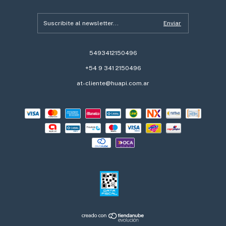
5493412150496
+54 9 341 2150496
at-cliente@huapi.com.ar