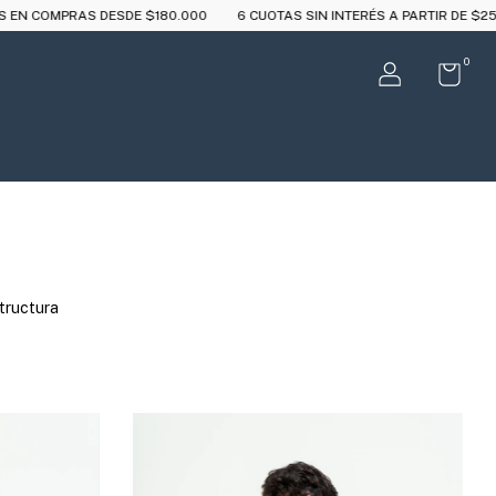
0
6 CUOTAS SIN INTERÉS A PARTIR DE $250.000
10%OFF CON TRAN
0
structura