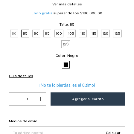
Ver más detalles
Envío gratis
superando los
$180.000,00
Talle:
85
80
85
90
95
100
105
110
115
120
125
130
Color:
Negro
Guía de talles
¡No te lo pierdas, es el último!
Entregas para el CP:
Cambiar CP
Medios de envío
Calcular