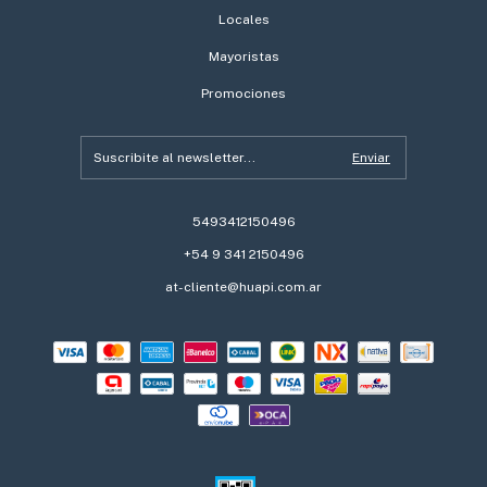
Locales
Mayoristas
Promociones
5493412150496
+54 9 341 2150496
at-cliente@huapi.com.ar