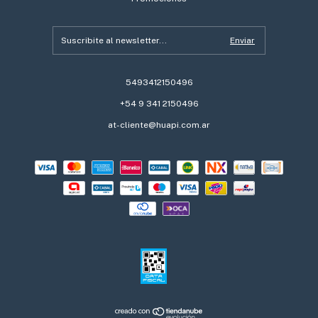
5493412150496
+54 9 341 2150496
at-cliente@huapi.com.ar