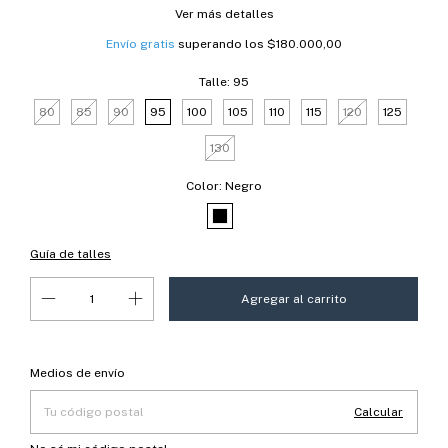
Ver más detalles
Envío gratis
superando los
$180.000,00
Talle:
95
80
85
90
95
100
105
110
115
120
125
130
Color:
Negro
Guía de talles
Entregas para el CP:
Cambiar CP
Medios de envío
Calcular