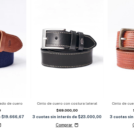
ado de cuero
Cinto de cuero con costura lateral
Cinto de cu
0
$69.000,00
e
$19.666,67
3
cuotas sin interés de
$23.000,00
3
cuotas sin
Comprar