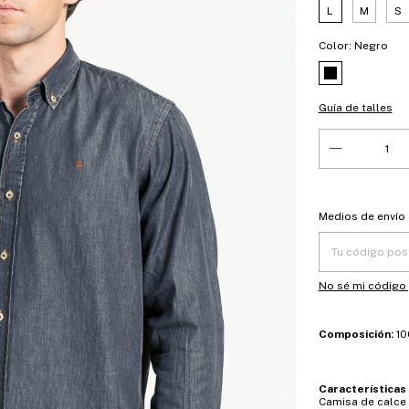
L
M
S
Color:
Negro
Guía de talles
Entregas para el
Medios de envío
No sé mi código
Composición:
10
Características
Camisa de calce 