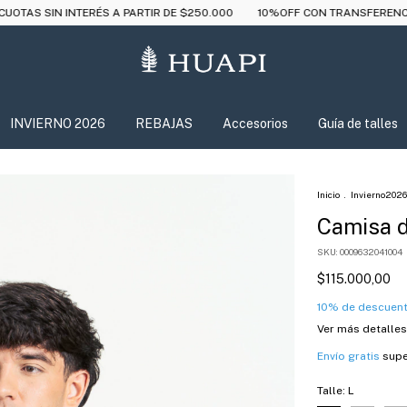
ÉS A PARTIR DE $250.000
10%OFF CON TRANSFERENCIA
ENVÍO GRA
INVIERNO 2026
REBAJAS
Accesorios
Guía de talles
Inicio
.
Invierno2026
Camisa de
SKU:
0009632041004
$115.000,00
10% de descuen
Ver más detalles
Envío gratis
supe
Talle:
L