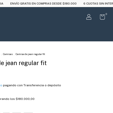
TIS EN COMPRAS DESDE $180.000
6 CUOTAS SIN INTERÉS A PARTIR DE 
0
.
Camisas
.
Camisa de jean regular fit
 jean regular fit
to
pagando con Transferencia o depósito
rando los
$180.000,00