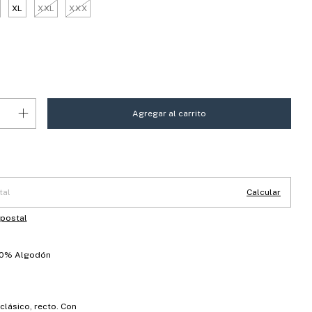
XL
XXL
XXX
 CP:
Cambiar CP
Calcular
 postal
0% Algodón
clásico, recto. Con