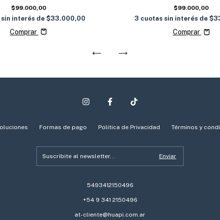
$99.000,00
$99.000,00
 sin interés de
$33.000,00
3
cuotas sin interés de
$3
Comprar
Comprar
oluciones
Formas de pago
Politica de Privacidad
Términos y cond
5493412150496
+54 9 341 2150496
at-cliente@huapi.com.ar