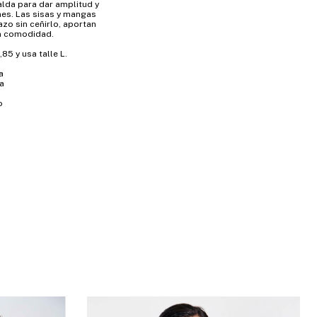
alda para dar amplitud y
es. Las sisas y mangas
azo sin ceñirlo, aportan
an comodidad.
85 y usa talle L.
a
a
o