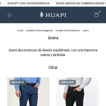
10%OFF CON TRANSFERENCIA
ENVÍO GRATIS EN COMPRAS DESDE $
0
Inicio
.
breadcrumbs.categorias
.
breadcrumbs.bottoms
.
Jeans
Jeans
Jeans discontinuos de diseño equilibrado, con una impronta
sobria y definida.
Filtrar
40% OFF
40% OFF