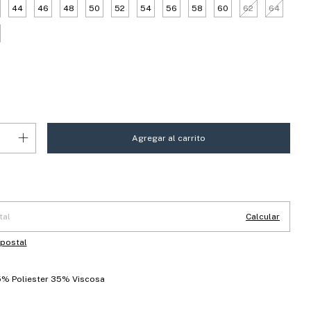
44
46
48
50
52
54
56
58
60
62
64
 CP:
Cambiar CP
Calcular
 postal
% Poliester 35% Viscosa