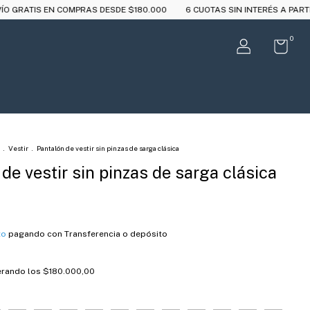
OMPRAS DESDE $180.000
6 CUOTAS SIN INTERÉS A PARTIR DE $250.000
0
.
Vestir
.
Pantalón de vestir sin pinzas de sarga clásica
de vestir sin pinzas de sarga clásica
to
pagando con Transferencia o depósito
rando los
$180.000,00