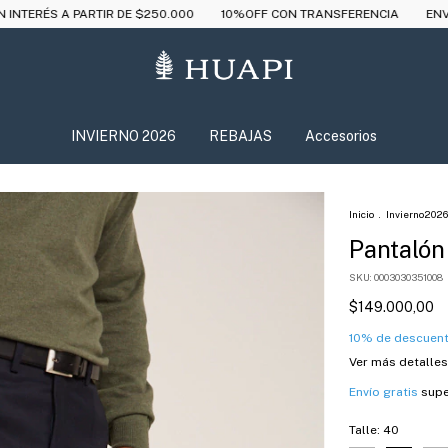
TIR DE $250.000
10%OFF CON TRANSFERENCIA
ENVÍO GRATIS EN C
INVIERNO 2026
REBAJAS
Accesorios
Inicio
.
Invierno2026
Pantalón 
SKU:
0003030351008
$149.000,00
10% de descuen
Ver más detalles
Envío gratis
supe
Talle:
40