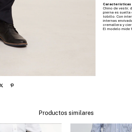
Características
Chino de vestir, 
pierna es suelta
tobillo. Con inte
internas envivad
cremallera y cie
El modelo mide 1,
Productos similares