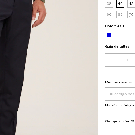
38
40
42
66
68
70
Color:
Azul
Guía de talles
Entregas para el
Medios de envío
No sé mi código
Composición:
65