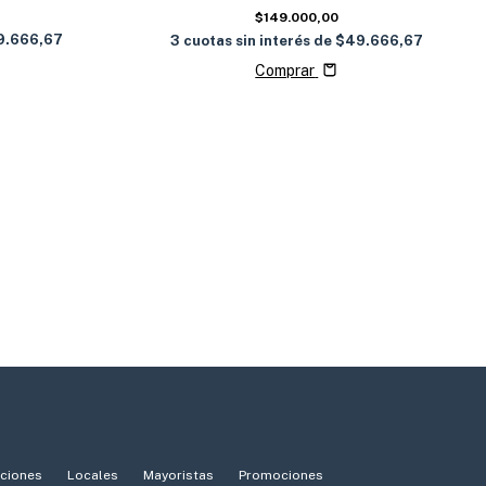
$149.000,00
9.666,67
3
cuotas sin interés de
$49.666,67
Comprar
iciones
Locales
Mayoristas
Promociones