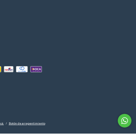
cá.
/
Botón de arrepentimiento