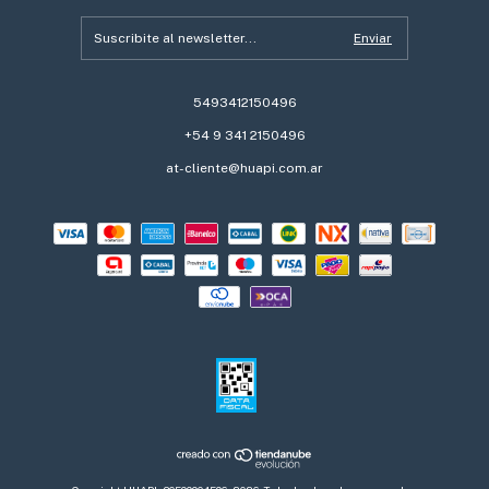
5493412150496
+54 9 341 2150496
at-cliente@huapi.com.ar