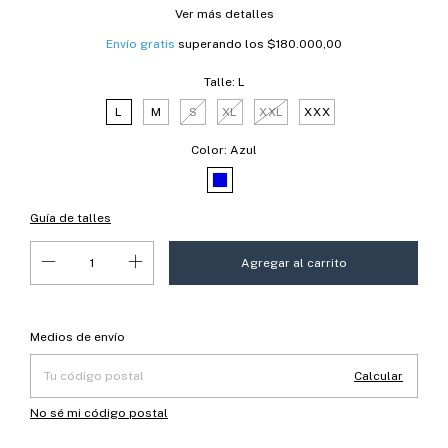
Ver más detalles
Envío gratis
superando los
$180.000,00
Talle:
L
L
M
S
XL
XXL
XXX
Color:
Azul
Guía de talles
Entregas para el CP:
Cambiar CP
Medios de envío
Calcular
No sé mi código postal