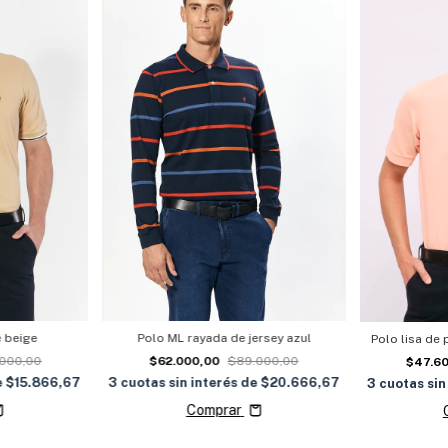
Polo ML rayada de jersey azul
é beige
Polo lisa de
$62.000,00
$89.000,00
000,00
$47.6
3
cuotas sin interés de
$20.666,67
e
$15.866,67
3
cuotas sin
Comprar