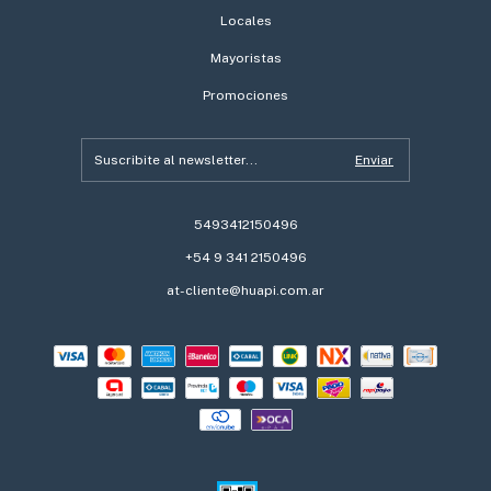
Locales
Mayoristas
Promociones
5493412150496
+54 9 341 2150496
at-cliente@huapi.com.ar