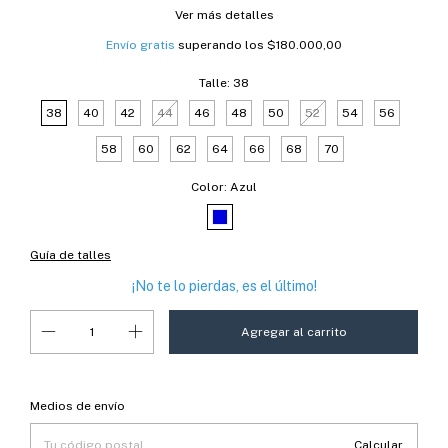
Ver más detalles
Envío gratis
superando los
$180.000,00
Talle:
38
38
40
42
44
46
48
50
52
54
56
58
60
62
64
66
68
70
Color:
Azul
Guía de talles
¡No te lo pierdas, es el último!
Entregas para el CP:
Cambiar CP
Medios de envío
Calcular