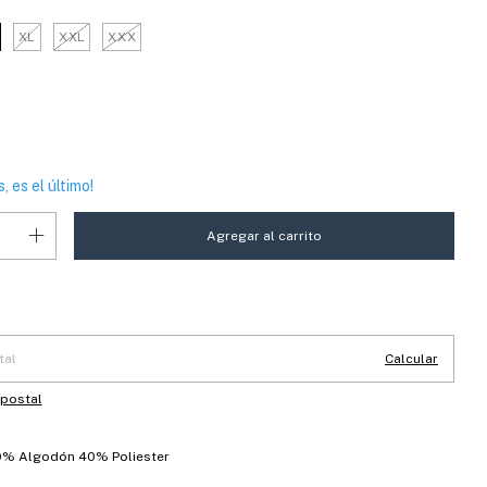
XL
XXL
XXX
, es el último!
 CP:
Cambiar CP
Calcular
 postal
% Algodón 40% Poliester