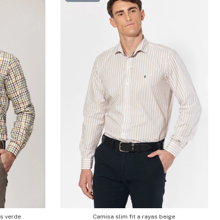
os verde
Camisa slim fit a rayas beige