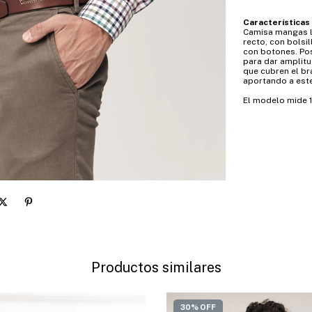
Características
Camisa mangas la
recto, con bolsil
con botones. Pos
para dar amplitu
que cubren el bra
aportando a est
El modelo mide 1,
Productos similares
30% OFF