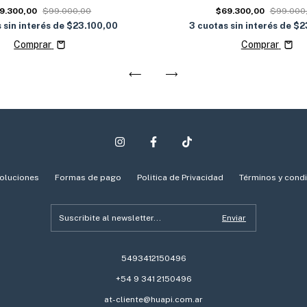
9.300,00
$99.000,00
$69.300,00
$99.000
 sin interés de
$23.100,00
3
cuotas sin interés de
$2
Comprar
Comprar
oluciones
Formas de pago
Politica de Privacidad
Términos y cond
5493412150496
+54 9 341 2150496
at-cliente@huapi.com.ar