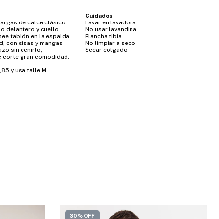
Cuidados
rgas de calce clásico,
Lavar en lavadora
lo delantero y cuello
No usar lavandina
ee tablón en la espalda
Plancha tibia
d, con sisas y mangas
No limpiar a seco
zo sin ceñirlo,
Secar colgado
e corte gran comodidad.
85 y usa talle M.
30% OFF