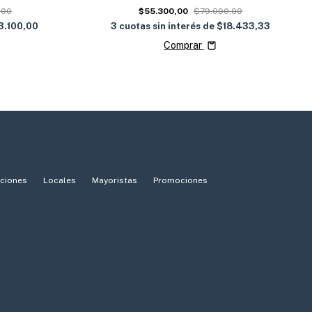
,00
$55.300,00
$79.000,00
3.100,00
3
cuotas sin interés de
$18.433,33
Comprar
iciones
Locales
Mayoristas
Promociones