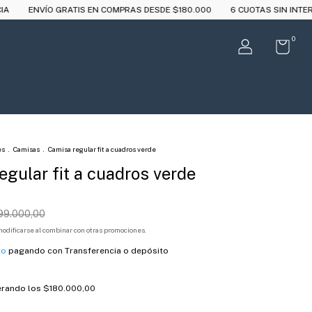
EN COMPRAS DESDE $180.000
6 CUOTAS SIN INTERÉS A PARTIR DE $250
0
es
.
Camisas
.
Camisa regular fit a cuadros verde
egular fit a cuadros verde
99.000,00
odificarse al combinar con otras promociones.
to
pagando con Transferencia o depósito
rando los
$180.000,00