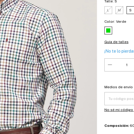
Talle:
S
L
M
S
Color:
Verde
Guía de talles
¡No te lo pierdas
Entregas para el
Medios de envío
No sé mi código
Composición:
60