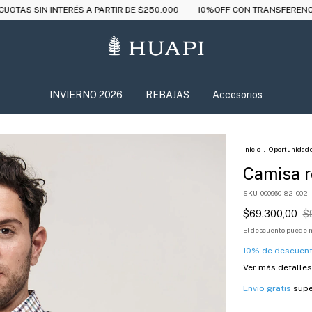
 PARTIR DE $250.000
10%OFF CON TRANSFERENCIA
ENVÍO GRATIS 
INVIERNO 2026
REBAJAS
Accesorios
Inicio
.
Oportunidad
Camisa r
SKU:
0009601821002
$69.300,00
$
El descuento puede m
10% de descuen
Ver más detalles
Envío gratis
supe