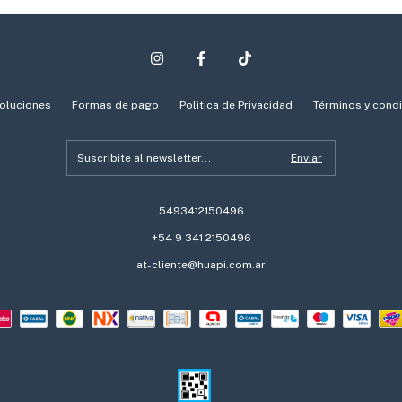
oluciones
Formas de pago
Politica de Privacidad
Términos y cond
5493412150496
+54 9 341 2150496
at-cliente@huapi.com.ar