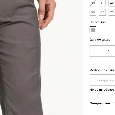
38
40
42
66
68
70
Color:
Gris
Guía de talles
Entregas para el
Medios de envío
No sé mi código
Composición:
65