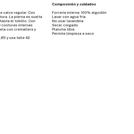
Composición y cuidados
de calce regular. Con
Forrería interna: 100% algodón
ntura. La pierna es suelta
Lavar con agua fría
hasta el tobillo. Con
No usar lavandina
y costuras internas
Secar colgado
eta con cremallera y
Plancha tibia
Permite limpieza a seco
85 y usa talle 42