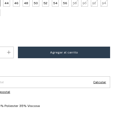
44
46
48
50
52
54
56
58
60
62
64
 CP:
Cambiar CP
Calcular
 postal
% Poliester 35% Viscosa