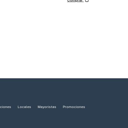
Comprar
iciones
Locales
Mayoristas
Promociones