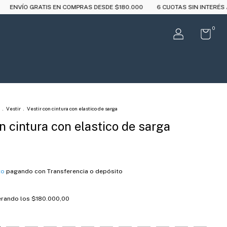
N COMPRAS DESDE $180.000
6 CUOTAS SIN INTERÉS A PARTIR DE $250.0
0
.
Vestir
.
Vestir con cintura con elastico de sarga
n cintura con elastico de sarga
to
pagando con Transferencia o depósito
rando los
$180.000,00