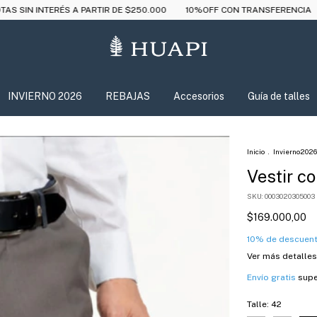
PARTIR DE $250.000
10%OFF CON TRANSFERENCIA
ENVÍO GRATIS E
INVIERNO 2026
REBAJAS
Accesorios
Guía de talles
Inicio
.
Invierno2026
Vestir co
SKU:
0003020305003
$169.000,00
10% de descuen
Ver más detalles
Envío gratis
supe
Talle:
42