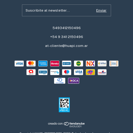
5493412150496
+54 9 341 2150496
at-cliente@huapi.com.ar