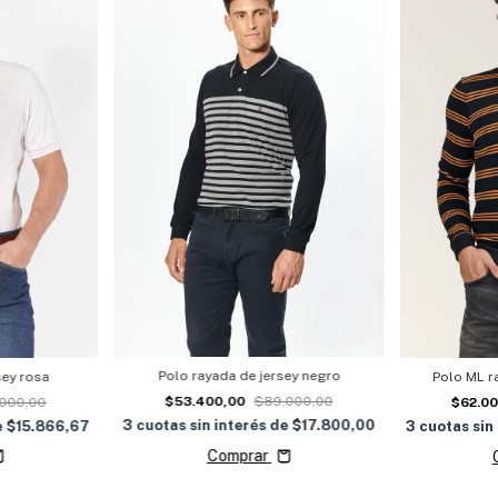
Polo rayada de jersey negro
sey rosa
Polo ML r
$53.400,00
$89.000,00
000,00
$62.0
3
cuotas sin interés de
$17.800,00
e
$15.866,67
3
cuotas sin
Comprar