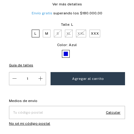
Ver más detalles
Envío gratis
superando los
$180.000,00
Talle:
L
L
M
S
XL
XXL
XXX
Color:
Azul
Guía de talles
Entregas para el CP:
Cambiar CP
Medios de envío
Calcular
No sé mi código postal