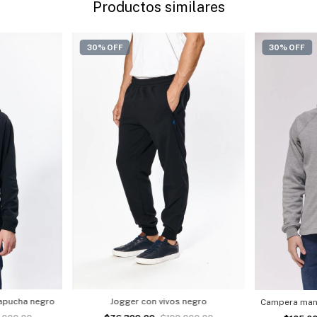
Productos similares
30% OFF
30% OFF
apucha negro
Jogger con vivos negro
Campera mang