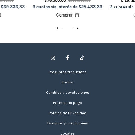
.000,00
$76.300,00
$109.000,00
$105.0
e
$39.333,33
3
cuotas sin interés de
$25.433,33
3
cuotas sin
Comprar
Preguntas frecuentes
Envíos
Cambios y devoluciones
Formas de pago
Politica de Privacidad
Términos y condiciones
Locales