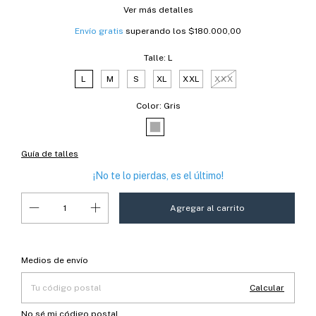
Ver más detalles
Envío gratis
superando los
$180.000,00
Talle:
L
L
M
S
XL
XXL
XXX
Color:
Gris
Guía de talles
¡No te lo pierdas, es el último!
Entregas para el CP:
Cambiar CP
Medios de envío
Calcular
No sé mi código postal