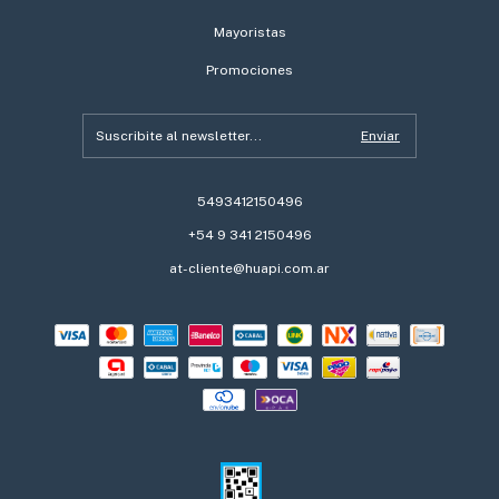
Mayoristas
Promociones
5493412150496
+54 9 341 2150496
at-cliente@huapi.com.ar