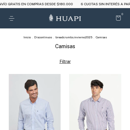
IS EN COMPRAS DESDE $180.000
6 CUOTAS SIN INTERÉS A PARTIR DE $
0
Inicio
.
Discontinuos
.
breadcrumbs.invierno2025
.
Camisas
Camisas
Filtrar